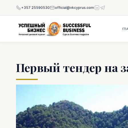
+357 25590530
official@vkcyprus.com
ГЛ
Первый тендер на з