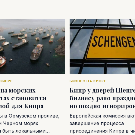
 КИПРЕ
БИЗНЕС НА КИПРЕ
 на морских
Кипр у дверей Шенге
тах становится
бизнесу рано праздн
мой для Кипра
но поздно игнориро
ы в Ормузском проливе,
Европейская комиссия вк
и Черном морях
завершение процесса
и быть локальными…
присоединения Кипра в ч