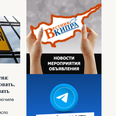
на:
овать,
вать
лючила
исло