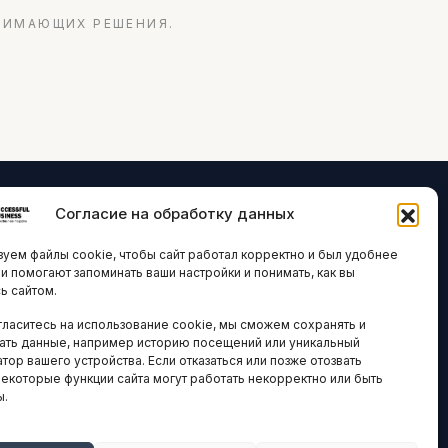
НИМАЮЩИХ РЕШЕНИЯ.
Согласие на обработку данных
ЛОГИИ И
ARTICLES IN
уем файлы cookie, чтобы сайт работал корректно и был удобнее
ВАЦИИ
ENGLISH
ни помогают запоминать ваши настройки и понимать, как вы
ь сайтом.
 исследования
гласитесь на использование cookie, мы сможем сохранять и
кономика
НАВИГАЦИЯ
ать данные, например историю посещений или уникальный
новости
тор вашего устройства. Если отказаться или позже отозвать
Архив материалов
некоторые функции сайта могут работать некорректно или быть
ы.
Рекламные услуги
ОЕ
ЕСТВО
Оплата онлайн