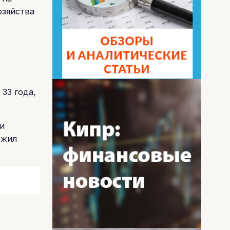
озяйства
,
33 года,
и
ожил