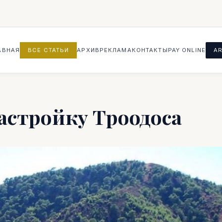
АВНАЯ
ВСЕ СТАТЬИ
АРХИВ
РЕКЛАМА
КОНТАКТЫ
PAY ONLINE
AR
астройку Троодоса