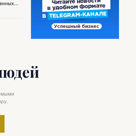
ванных…
людей
самыми
ру.