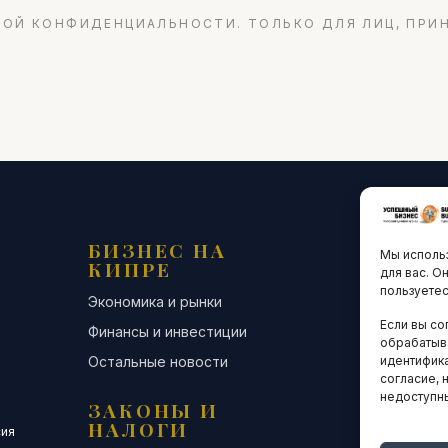
ОЙ КОНФИДЕНЦИАЛЬНОСТИ. ТОЛЬКО ДЛЯ ЛИЦ, ПРИ
БИЗНЕС НА
ТЕХНО
Мы использ
КИПРЕ
ИННО
для вас. О
пользуетес
Экономика и рынки
Стартапы и
Если вы со
Финансы и инвестиции
Цифровая э
обрабатыв
Остальные новости
Остальные 
идентифика
согласие, 
недоступн
ЗАКОНЫ И
ДЕЛОВ
НАЛОГИ
СООБЩ
сия