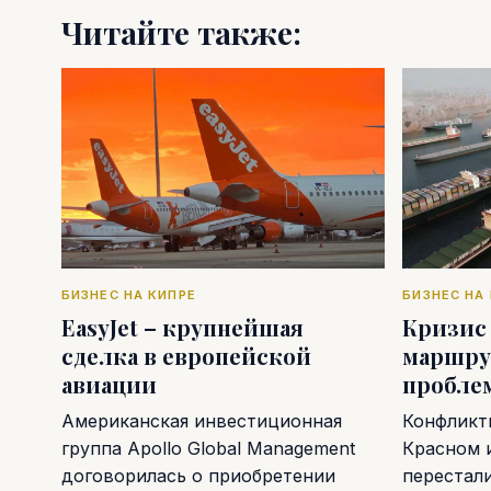
Читайте также:
БИЗНЕС НА КИПРЕ
БИЗНЕС НА
EasyJet – крупнейшая
Кризис
сделка в европейской
маршру
авиации
пробле
Американская инвестиционная
Конфликт
группа Apollo Global Management
Красном 
договорилась о приобретении
перестал