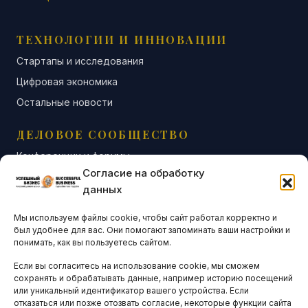
ТЕХНОЛОГИИ И ИННОВАЦИИ
Стартапы и исследования
Цифровая экономика
Остальные новости
ДЕЛОВОЕ СООБЩЕСТВО
Конференции и форумы
Согласие на обработку
Бизнес-клубы и ассоциации
данных
Остальные новости
Мы используем файлы cookie, чтобы сайт работал корректно и
АНАЛИТИКА И СТАТИСТИКА
был удобнее для вас. Они помогают запоминать ваши настройки и
понимать, как вы пользуетесь сайтом.
Если вы согласитесь на использование cookie, мы сможем
ARTICLES IN ENGLISH
сохранять и обрабатывать данные, например историю посещений
или уникальный идентификатор вашего устройства. Если
отказаться или позже отозвать согласие, некоторые функции сайта