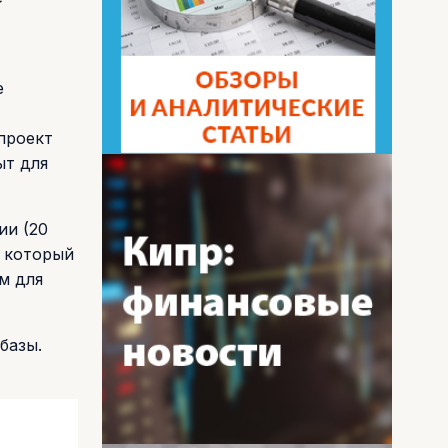
е
проект
ыт для
ии (20
, который
м для
базы.