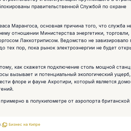
блокированы правительственной Службой по охране
аса Марангоса, основная причина того, что служба н
 нему отношении Министерства энергетики, торговли,
оргосом Лаккотриписом. Ведомство не завизировало 
до тех пор, пока рынок электроэнергии не будет откр
 тому, как скажется подключение столь мощной станц
росы вызывает и потенциальный экологический ущерб
нести флоре и фауне Акротири, который является домо
тений.
примерно в полукилометре от аэропорта британской 
.
Бизнес на Кипре