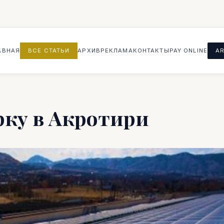
АВНАЯ
ВСЕ СТАТЬИ
АРХИВ
РЕКЛАМА
КОНТАКТЫ
PAY ONLINE
AR
рку в Акротири