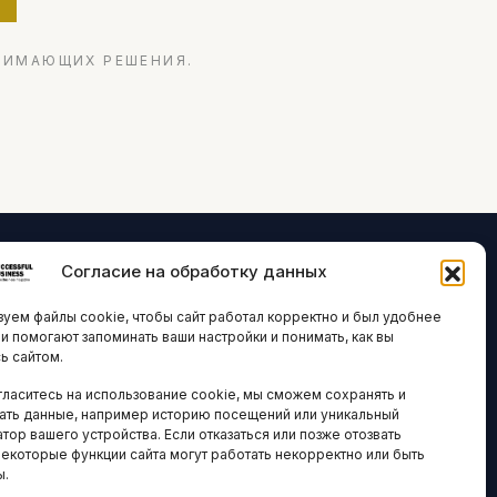
НИМАЮЩИХ РЕШЕНИЯ.
Согласие на обработку данных
ЛОГИИ И
ARTICLES IN
уем файлы cookie, чтобы сайт работал корректно и был удобнее
ВАЦИИ
ENGLISH
ни помогают запоминать ваши настройки и понимать, как вы
ь сайтом.
 исследования
гласитесь на использование cookie, мы сможем сохранять и
кономика
НАВИГАЦИЯ
ать данные, например историю посещений или уникальный
новости
тор вашего устройства. Если отказаться или позже отозвать
Архив материалов
некоторые функции сайта могут работать некорректно или быть
ы.
Рекламные услуги
ОЕ