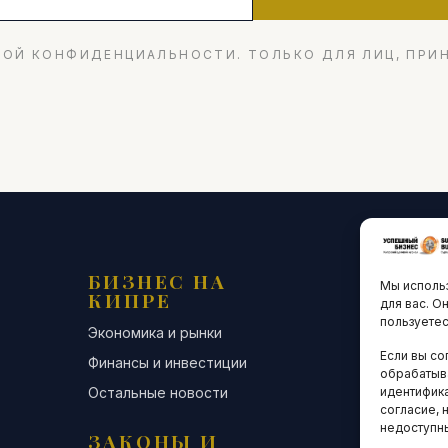
ОЙ КОНФИДЕНЦИАЛЬНОСТИ. ТОЛЬКО ДЛЯ ЛИЦ, ПРИ
БИЗНЕС НА
ТЕХНО
Мы использ
КИПРЕ
ИННО
для вас. О
пользуетес
Экономика и рынки
Стартапы и
Если вы со
Финансы и инвестиции
Цифровая э
обрабатыв
Остальные новости
Остальные 
идентифика
согласие, 
недоступн
ЗАКОНЫ И
ДЕЛОВ