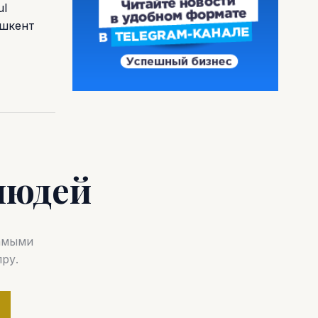
ul
ашкент
людей
самыми
ру.