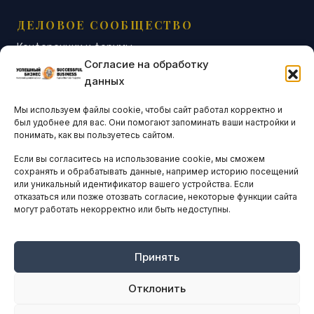
ДЕЛОВОЕ СООБЩЕСТВО
Конференции и форумы
Согласие на обработку
Бизнес-клубы и ассоциации
данных
Остальные новости
Мы используем файлы cookie, чтобы сайт работал корректно и
АНАЛИТИКА И СТАТИСТИКА
был удобнее для вас. Они помогают запоминать ваши настройки и
понимать, как вы пользуетесь сайтом.
Если вы согласитесь на использование cookie, мы сможем
ARTICLES IN ENGLISH
сохранять и обрабатывать данные, например историю посещений
или уникальный идентификатор вашего устройства. Если
отказаться или позже отозвать согласие, некоторые функции сайта
могут работать некорректно или быть недоступны.
НАВИГАЦИЯ
Архив материалов
Рекламные услуги
Принять
Оплата онлайн
Отклонить
ПРАВОВАЯ ИНФОРМАЦИЯ