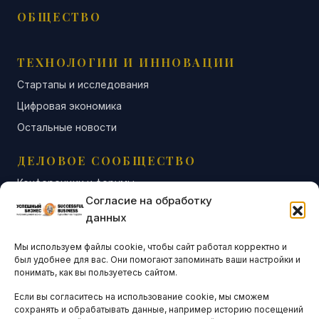
ОБЩЕСТВО
ТЕХНОЛОГИИ И ИННОВАЦИИ
Стартапы и исследования
Цифровая экономика
Остальные новости
ДЕЛОВОЕ СООБЩЕСТВО
Конференции и форумы
Согласие на обработку
Бизнес-клубы и ассоциации
данных
Остальные новости
Мы используем файлы cookie, чтобы сайт работал корректно и
АНАЛИТИКА И СТАТИСТИКА
был удобнее для вас. Они помогают запоминать ваши настройки и
понимать, как вы пользуетесь сайтом.
Если вы согласитесь на использование cookie, мы сможем
ARTICLES IN ENGLISH
сохранять и обрабатывать данные, например историю посещений