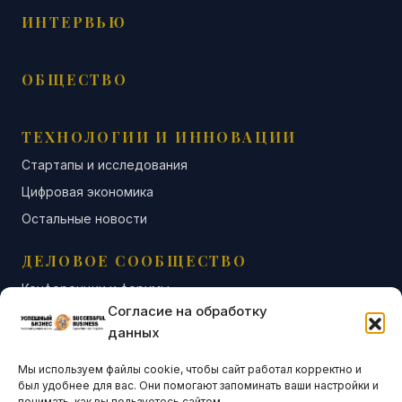
ИНТЕРВЬЮ
ОБЩЕСТВО
ТЕХНОЛОГИИ И ИННОВАЦИИ
Стартапы и исследования
Цифровая экономика
Остальные новости
ДЕЛОВОЕ СООБЩЕСТВО
Конференции и форумы
Согласие на обработку
Бизнес-клубы и ассоциации
данных
Остальные новости
Мы используем файлы cookie, чтобы сайт работал корректно и
АНАЛИТИКА И СТАТИСТИКА
был удобнее для вас. Они помогают запоминать ваши настройки и
понимать, как вы пользуетесь сайтом.