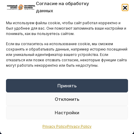
Согласие на обработку
Бизнес-клубы и ассоциации
данных
Остальные новости
Мы используем файлы cookie, чтобы сайт работал корректно и
АНАЛИТИКА И СТАТИСТИКА
был удобнее для вас. Они помогают запоминать ваши настройки и
понимать, как вы пользуетесь сайтом.
Если вы согласитесь на использование cookie, мы сможем
ARTICLES IN ENGLISH
сохранять и обрабатывать данные, например историю посещений
или уникальный идентификатор вашего устройства. Если
отказаться или позже отозвать согласие, некоторые функции сайта
могут работать некорректно или быть недоступны.
НАВИГАЦИЯ
Архив материалов
Рекламные услуги
Принять
Оплата онлайн
Отклонить
ПРАВОВАЯ ИНФОРМАЦИЯ
Настройки
Terms And Conditions
Privacy Policy
Privacy Policy
Privacy Policy