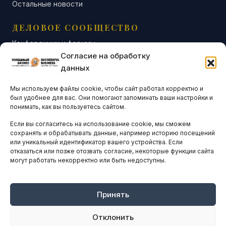
Остальные новости
ДЕЛОВОЕ СООБЩЕСТВО
Конференции и форумы
Согласие на обработку
Бизнес-клубы и ассоциации
данных
Остальные новости
Мы используем файлы cookie, чтобы сайт работал корректно и
АНАЛИТИКА И СТАТИСТИКА
был удобнее для вас. Они помогают запоминать ваши настройки и
понимать, как вы пользуетесь сайтом.
Если вы согласитесь на использование cookie, мы сможем
ARTICLES IN ENGLISH
сохранять и обрабатывать данные, например историю посещений
или уникальный идентификатор вашего устройства. Если
отказаться или позже отозвать согласие, некоторые функции сайта
могут работать некорректно или быть недоступны.
НАВИГАЦИЯ
Архив материалов
Рекламные услуги
Принять
Оплата онлайн
Отклонить