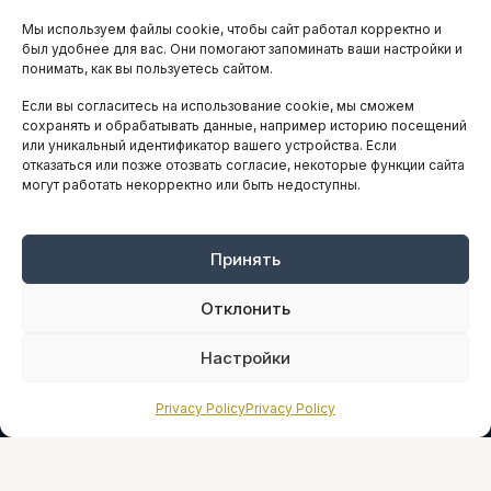
Мы используем файлы cookie, чтобы сайт работал корректно и
АНАЛИТИКА И СТАТИСТИКА
был удобнее для вас. Они помогают запоминать ваши настройки и
понимать, как вы пользуетесь сайтом.
Если вы согласитесь на использование cookie, мы сможем
ARTICLES IN ENGLISH
сохранять и обрабатывать данные, например историю посещений
или уникальный идентификатор вашего устройства. Если
отказаться или позже отозвать согласие, некоторые функции сайта
могут работать некорректно или быть недоступны.
НАВИГАЦИЯ
Архив материалов
Рекламные услуги
Принять
Оплата онлайн
Отклонить
ПРАВОВАЯ ИНФОРМАЦИЯ
Настройки
Terms And Conditions
Privacy Policy
Privacy Policy
Privacy Policy
About
Sources We Use