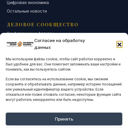
Цифровая экономика
Остальные новости
ДЕЛОВОЕ СООБЩЕСТВО
Конференции и форумы
Согласие на обработку
Бизнес-клубы и ассоциации
данных
Остальные новости
Мы используем файлы cookie, чтобы сайт работал корректно и
АНАЛИТИКА И СТАТИСТИКА
был удобнее для вас. Они помогают запоминать ваши настройки и
понимать, как вы пользуетесь сайтом.
Если вы согласитесь на использование cookie, мы сможем
ARTICLES IN ENGLISH
сохранять и обрабатывать данные, например историю посещений
или уникальный идентификатор вашего устройства. Если
отказаться или позже отозвать согласие, некоторые функции сайта
могут работать некорректно или быть недоступны.
НАВИГАЦИЯ
Архив материалов
Рекламные услуги
Принять
Оплата онлайн