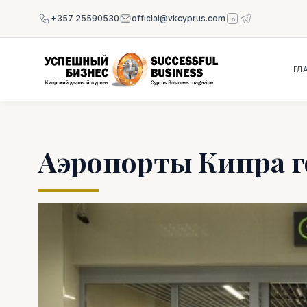
+357 25590530
official@vkcyprus.com
ГЛ
Аэропорты Кипра г