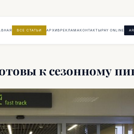
АВНАЯ
ВСЕ СТАТЬИ
АРХИВ
РЕКЛАМА
КОНТАКТЫ
PAY ONLINE
AR
отовы к сезонному пи