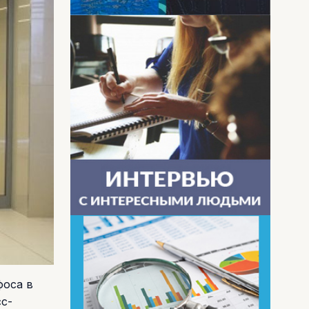
фоса в
сс-