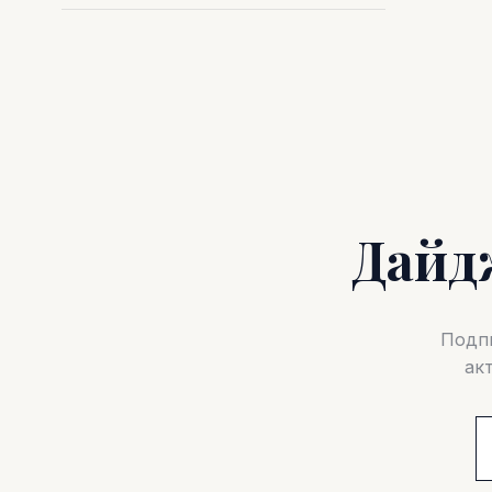
Дайд
Подпи
ак