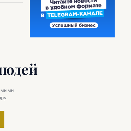
людей
самыми
ру.