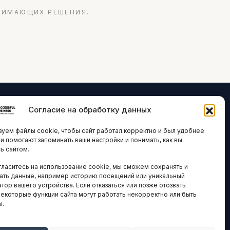
НИМАЮЩИХ РЕШЕНИЯ.
Согласие на обработку данных
ЛОГИИ И
ARTICLES IN
уем файлы cookie, чтобы сайт работал корректно и был удобнее
ВАЦИИ
ENGLISH
ни помогают запоминать ваши настройки и понимать, как вы
ь сайтом.
 исследования
гласитесь на использование cookie, мы сможем сохранять и
кономика
НАВИГАЦИЯ
ать данные, например историю посещений или уникальный
новости
тор вашего устройства. Если отказаться или позже отозвать
Архив материалов
некоторые функции сайта могут работать некорректно или быть
ы.
Рекламные услуги
ОЕ
ЕСТВО
Оплата онлайн