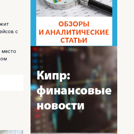
ужит
ейсов с
е место
том