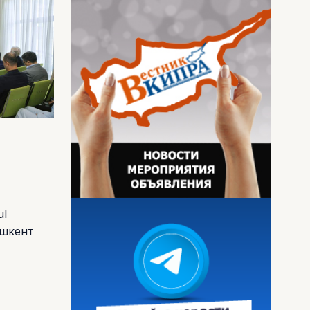
ul
ашкент