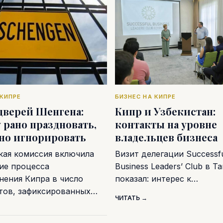
 КИПРЕ
БИЗНЕС НА КИПРЕ
дверей Шенгена:
Кипр и Узбекистан:
 рано праздновать,
контакты на уровне
дно игнорировать
владельцев бизнеса
кая комиссия включила
Визит делегации Successf
ие процесса
Business Leaders’ Club в Т
нения Кипра в число
показал: интерес к…
тов, зафиксированных…
ЧИТАТЬ →