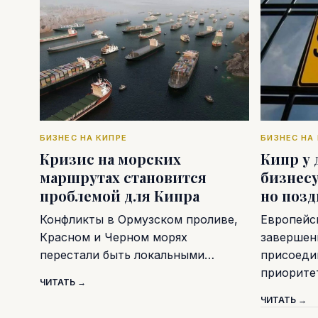
БИЗНЕС НА КИПРЕ
БИЗНЕС НА
Кризис на морских
Кипр у 
маршрутах становится
бизнесу
проблемой для Кипра
но поз
Конфликты в Ормузском проливе,
Европейс
Красном и Черном морях
завершен
перестали быть локальными…
присоеди
приорите
ЧИТАТЬ →
ЧИТАТЬ →