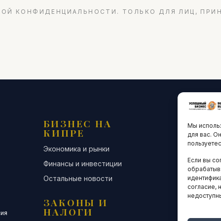
ОЙ КОНФИДЕНЦИАЛЬНОСТИ. ТОЛЬКО ДЛЯ ЛИЦ, ПРИ
БИЗНЕС НА
ТЕХНО
Мы использ
КИПРЕ
ИННО
для вас. О
пользуетес
Экономика и рынки
Стартапы и
Если вы со
Финансы и инвестиции
Цифровая э
обрабатыв
Остальные новости
Остальные 
идентифика
согласие, 
недоступн
ЗАКОНЫ И
ДЕЛОВ
НАЛОГИ
СООБЩ
сия