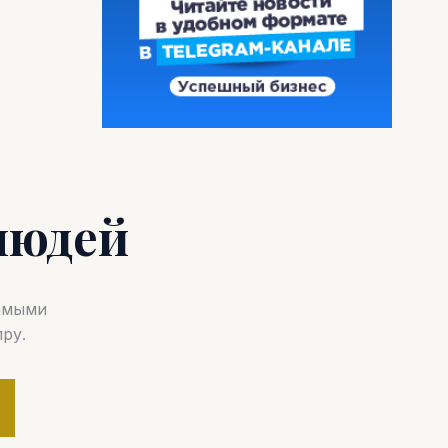
людей
самыми
ру.