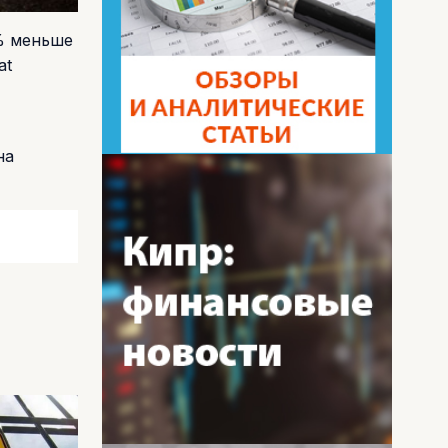
1% меньше
at
на