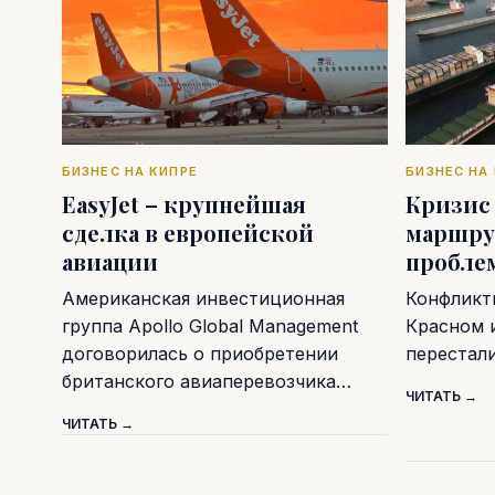
БИЗНЕС НА КИПРЕ
БИЗНЕС НА
EasyJet – крупнейшая
Кризис
сделка в европейской
маршру
авиации
пробле
Американская инвестиционная
Конфликт
группа Apollo Global Management
Красном 
договорилась о приобретении
перестал
британского авиаперевозчика…
ЧИТАТЬ →
ЧИТАТЬ →