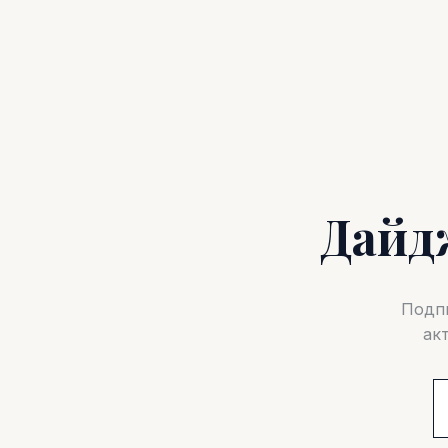
Дайд
Подпи
ак