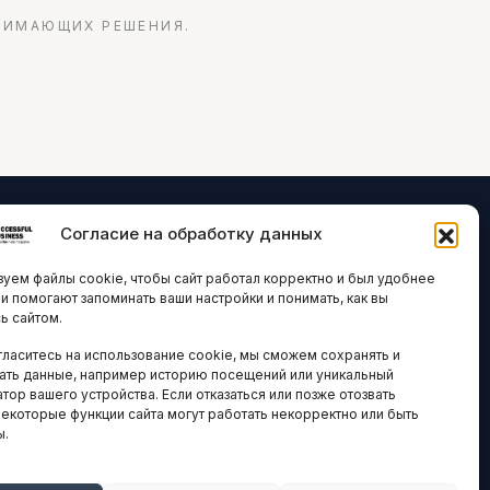
НИМАЮЩИХ РЕШЕНИЯ.
Согласие на обработку данных
ЛОГИИ И
ARTICLES IN
уем файлы cookie, чтобы сайт работал корректно и был удобнее
ВАЦИИ
ENGLISH
ни помогают запоминать ваши настройки и понимать, как вы
ь сайтом.
 исследования
гласитесь на использование cookie, мы сможем сохранять и
кономика
НАВИГАЦИЯ
ать данные, например историю посещений или уникальный
новости
тор вашего устройства. Если отказаться или позже отозвать
Архив материалов
некоторые функции сайта могут работать некорректно или быть
ы.
Рекламные услуги
ОЕ
ЕСТВО
Оплата онлайн