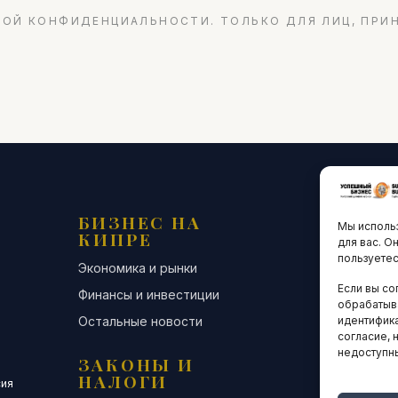
ОЙ КОНФИДЕНЦИАЛЬНОСТИ. ТОЛЬКО ДЛЯ ЛИЦ, ПРИ
БИЗНЕС НА
ТЕХНО
Мы использ
КИПРЕ
ИННО
для вас. О
пользуетес
Экономика и рынки
Стартапы и
Если вы со
Финансы и инвестиции
Цифровая э
обрабатыв
Остальные новости
Остальные 
идентифика
согласие, 
недоступн
ЗАКОНЫ И
ДЕЛОВ
НАЛОГИ
СООБЩ
сия