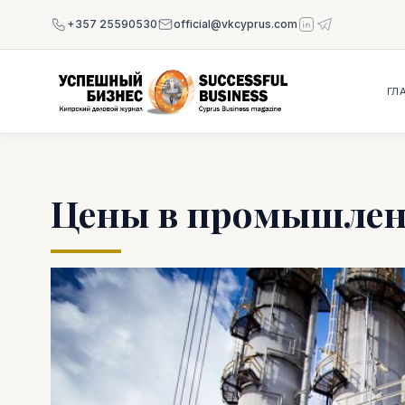
+357 25590530
official@vkcyprus.com
ГЛ
Цены в промышленн