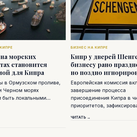
 КИПРЕ
БИЗНЕС НА КИПРЕ
 на морских
Кипр у дверей Шенге
тах становится
бизнесу рано праздн
мой для Кипра
но поздно игнориро
ы в Ормузском проливе,
Европейская комиссия вк
и Черном морях
завершение процесса
и быть локальными…
присоединения Кипра в ч
приоритетов, зафиксиро
ЧИТАТЬ →