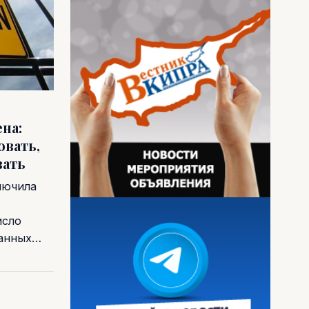
на:
овать,
вать
лючила
исло
ванных…