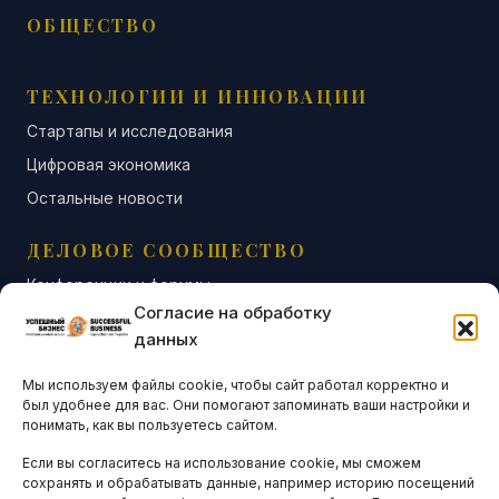
ОБЩЕСТВО
ТЕХНОЛОГИИ И ИННОВАЦИИ
Стартапы и исследования
Цифровая экономика
Остальные новости
ДЕЛОВОЕ СООБЩЕСТВО
Конференции и форумы
Согласие на обработку
Бизнес-клубы и ассоциации
данных
Остальные новости
Мы используем файлы cookie, чтобы сайт работал корректно и
АНАЛИТИКА И СТАТИСТИКА
был удобнее для вас. Они помогают запоминать ваши настройки и
понимать, как вы пользуетесь сайтом.
Если вы согласитесь на использование cookie, мы сможем
ARTICLES IN ENGLISH
сохранять и обрабатывать данные, например историю посещений