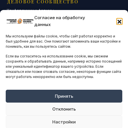
ДЕЛОВОЕ СООБЩЕСТВО
Конференции и форумы
Согласие на обработку
Бизнес-клубы и ассоциации
данных
Остальные новости
Мы используем файлы cookie, чтобы сайт работал корректно и
АНАЛИТИКА И СТАТИСТИКА
был удобнее для вас. Они помогают запоминать ваши настройки и
понимать, как вы пользуетесь сайтом.
Если вы согласитесь на использование cookie, мы сможем
ARTICLES IN ENGLISH
сохранять и обрабатывать данные, например историю посещений
или уникальный идентификатор вашего устройства. Если
отказаться или позже отозвать согласие, некоторые функции сайта
могут работать некорректно или быть недоступны.
НАВИГАЦИЯ
Архив материалов
Рекламные услуги
Принять
Оплата онлайн
Отклонить
ПРАВОВАЯ ИНФОРМАЦИЯ
Настройки
Terms And Conditions