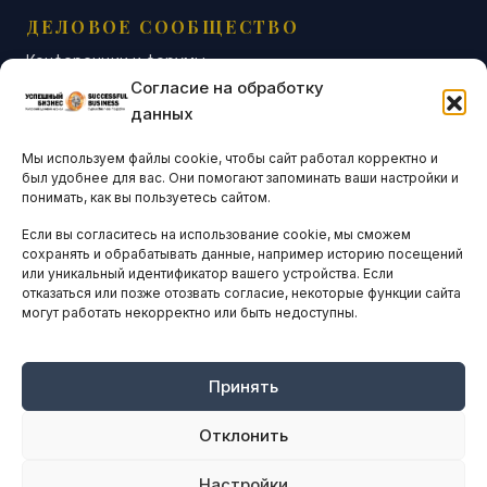
ДЕЛОВОЕ СООБЩЕСТВО
Конференции и форумы
Согласие на обработку
Бизнес-клубы и ассоциации
данных
Остальные новости
Мы используем файлы cookie, чтобы сайт работал корректно и
АНАЛИТИКА И СТАТИСТИКА
был удобнее для вас. Они помогают запоминать ваши настройки и
понимать, как вы пользуетесь сайтом.
Если вы согласитесь на использование cookie, мы сможем
ARTICLES IN ENGLISH
сохранять и обрабатывать данные, например историю посещений
или уникальный идентификатор вашего устройства. Если
отказаться или позже отозвать согласие, некоторые функции сайта
могут работать некорректно или быть недоступны.
НАВИГАЦИЯ
Архив материалов
Рекламные услуги
Принять
Оплата онлайн
Отклонить
ПРАВОВАЯ ИНФОРМАЦИЯ
Настройки