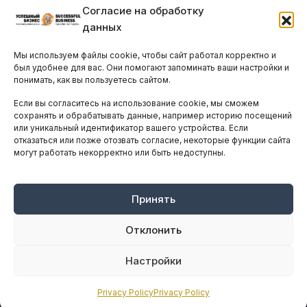
Согласие на обработку
Бизнес-клубы и ассоциации
данных
Остальные новости
Мы используем файлы cookie, чтобы сайт работал корректно и
АНАЛИТИКА И СТАТИСТИКА
был удобнее для вас. Они помогают запоминать ваши настройки и
понимать, как вы пользуетесь сайтом.
Если вы согласитесь на использование cookie, мы сможем
ARTICLES IN ENGLISH
сохранять и обрабатывать данные, например историю посещений
или уникальный идентификатор вашего устройства. Если
отказаться или позже отозвать согласие, некоторые функции сайта
НАВИГАЦИЯ
могут работать некорректно или быть недоступны.
Архив материалов
Рекламные услуги
Принять
Оплата онлайн
Отклонить
ПРАВОВАЯ ИНФОРМАЦИЯ
Настройки
Terms And Conditions
Privacy Policy
Privacy Policy
Privacy Policy