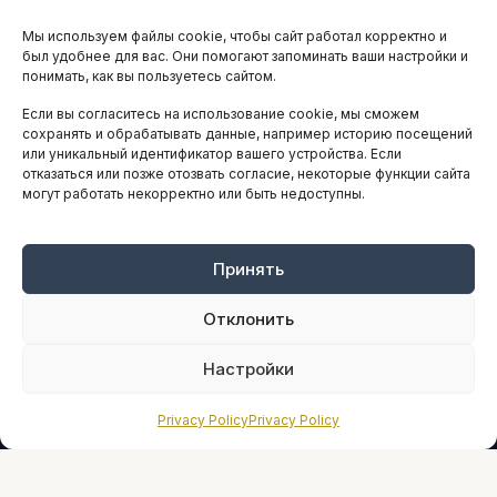
Остальные новости
Мы используем файлы cookie, чтобы сайт работал корректно и
АНАЛИТИКА И СТАТИСТИКА
был удобнее для вас. Они помогают запоминать ваши настройки и
понимать, как вы пользуетесь сайтом.
Если вы согласитесь на использование cookie, мы сможем
ARTICLES IN ENGLISH
сохранять и обрабатывать данные, например историю посещений
или уникальный идентификатор вашего устройства. Если
отказаться или позже отозвать согласие, некоторые функции сайта
могут работать некорректно или быть недоступны.
НАВИГАЦИЯ
Архив материалов
Рекламные услуги
Принять
Оплата онлайн
Отклонить
ПРАВОВАЯ ИНФОРМАЦИЯ
Настройки
Terms And Conditions
Privacy Policy
Privacy Policy
Privacy Policy
About
Sources We Use