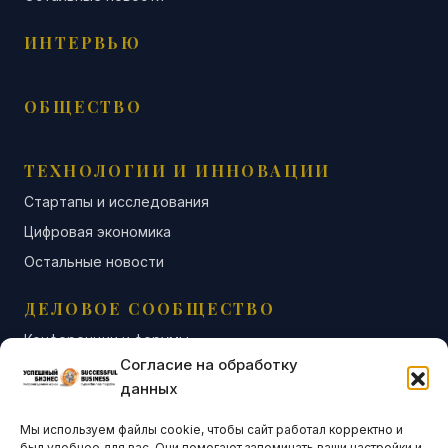
ИНТЕРВЬЮ
ОБЩЕСТВО
ТЕХНОЛОГИИ И ИННОВАЦИИ
Стартапы и исследования
Цифровая экономика
Остальные новости
ДЕЛОВОЕ СООБЩЕСТВО
Конференции и форумы
Согласие на обработку
Бизнес-клубы и ассоциации
данных
Остальные новости
Мы используем файлы cookie, чтобы сайт работал корректно и
АНАЛИТИКА И СТАТИСТИКА
был удобнее для вас. Они помогают запоминать ваши настройки и