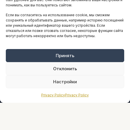
понимать, как вы пользуетесь сайтом.
Если вы согласитесь на использование cookie, мы сможем
ARTICLES IN ENGLISH
сохранять и обрабатывать данные, например историю посещений
или уникальный идентификатор вашего устройства. Если
отказаться или позже отозвать согласие, некоторые функции сайта
могут работать некорректно или быть недоступны.
НАВИГАЦИЯ
Архив материалов
Рекламные услуги
Принять
Оплата онлайн
Отклонить
ПРАВОВАЯ ИНФОРМАЦИЯ
Настройки
Terms And Conditions
Privacy Policy
Privacy Policy
Privacy Policy
About
Sources We Use