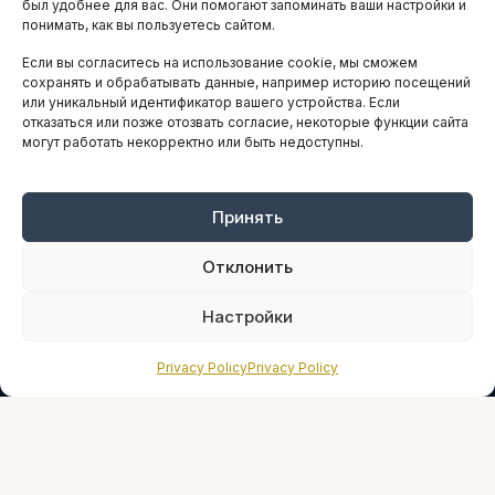
АНАЛИТИКА И СТАТИСТИКА
был удобнее для вас. Они помогают запоминать ваши настройки и
понимать, как вы пользуетесь сайтом.
Если вы согласитесь на использование cookie, мы сможем
ARTICLES IN ENGLISH
сохранять и обрабатывать данные, например историю посещений
или уникальный идентификатор вашего устройства. Если
отказаться или позже отозвать согласие, некоторые функции сайта
могут работать некорректно или быть недоступны.
НАВИГАЦИЯ
Архив материалов
Рекламные услуги
Принять
Оплата онлайн
Отклонить
ПРАВОВАЯ ИНФОРМАЦИЯ
Настройки
Terms And Conditions
Privacy Policy
Privacy Policy
Privacy Policy
About
Sources We Use