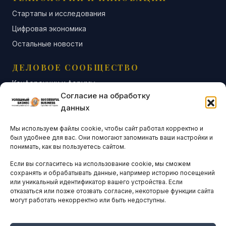
Стартапы и исследования
Цифровая экономика
Остальные новости
ДЕЛОВОЕ СООБЩЕСТВО
Конференции и форумы
Согласие на обработку
Бизнес-клубы и ассоциации
данных
Остальные новости
Мы используем файлы cookie, чтобы сайт работал корректно и
АНАЛИТИКА И СТАТИСТИКА
был удобнее для вас. Они помогают запоминать ваши настройки и
понимать, как вы пользуетесь сайтом.
Если вы согласитесь на использование cookie, мы сможем
ARTICLES IN ENGLISH
сохранять и обрабатывать данные, например историю посещений
или уникальный идентификатор вашего устройства. Если
отказаться или позже отозвать согласие, некоторые функции сайта
могут работать некорректно или быть недоступны.
НАВИГАЦИЯ
Архив материалов