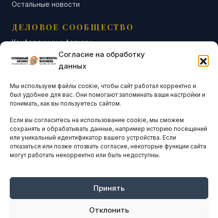
Остальные новости
ДЕЛОВОЕ СООБЩЕСТВО
Конференции и форумы
Согласие на обработку
Бизнес-клубы и ассоциации
данных
Остальные новости
Мы используем файлы cookie, чтобы сайт работал корректно и
АНАЛИТИКА И СТАТИСТИКА
был удобнее для вас. Они помогают запоминать ваши настройки и
понимать, как вы пользуетесь сайтом.
Если вы согласитесь на использование cookie, мы сможем
ARTICLES IN ENGLISH
сохранять и обрабатывать данные, например историю посещений
или уникальный идентификатор вашего устройства. Если
отказаться или позже отозвать согласие, некоторые функции сайта
могут работать некорректно или быть недоступны.
НАВИГАЦИЯ
Архив материалов
Рекламные услуги
Принять
Оплата онлайн
Отклонить