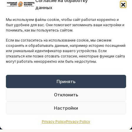
Согласие на обработку
Бизнес-клубы и ассоциации
данных
Остальные новости
Мы используем файлы cookie, чтобы сайт работал корректно и
АНАЛИТИКА И СТАТИСТИКА
был удобнее для вас. Они помогают запоминать ваши настройки и
понимать, как вы пользуетесь сайтом.
Если вы согласитесь на использование cookie, мы сможем
ARTICLES IN ENGLISH
сохранять и обрабатывать данные, например историю посещений
или уникальный идентификатор вашего устройства. Если
отказаться или позже отозвать согласие, некоторые функции сайта
могут работать некорректно или быть недоступны.
НАВИГАЦИЯ
Архив материалов
Рекламные услуги
Принять
Оплата онлайн
Отклонить
ПРАВОВАЯ ИНФОРМАЦИЯ
Настройки
Terms And Conditions
Privacy Policy
Privacy Policy
Privacy Policy
About