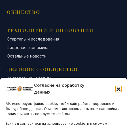
ОБЩЕСТВО
ТЕХНОЛОГИИ И ИННОВАЦИИ
Стартапы и исследования
Цифровая экономика
Остальные новости
ДЕЛОВОЕ СООБЩЕСТВО
Конференции и форумы
Согласие на обработку
Бизнес-клубы и ассоциации
данных
Остальные новости
Мы используем файлы cookie, чтобы сайт работал корректно и
АНАЛИТИКА И СТАТИСТИКА
был удобнее для вас. Они помогают запоминать ваши настройки и
понимать, как вы пользуетесь сайтом.
Если вы согласитесь на использование cookie, мы сможем
ARTICLES IN ENGLISH