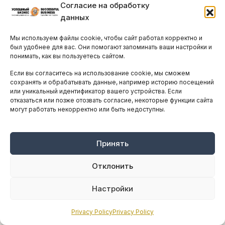
Согласие на обработку
данных
Мы используем файлы cookie, чтобы сайт работал корректно и
был удобнее для вас. Они помогают запоминать ваши настройки и
понимать, как вы пользуетесь сайтом.
Если вы согласитесь на использование cookie, мы сможем
сохранять и обрабатывать данные, например историю посещений
Кипрский фильм завоевал награду на
или уникальный идентификатор вашего устройства. Если
фестивале Sundance
отказаться или позже отозвать согласие, некоторые функции сайта
могут работать некорректно или быть недоступны.
ПЯТНИЦА, 6 ФЕВРАЛЯ, 2026
ПРОЧИТАЛИ 573 ЧЕЛ.
Мирсини Аристиду, кипрский режиссёр, вошла
в историю на прошедшем кинофестивале
Принять
Sundance, где её дебютный полнометражный
Отклонить
фильм Hold on to me...
Настройки
Privacy Policy
Privacy Policy