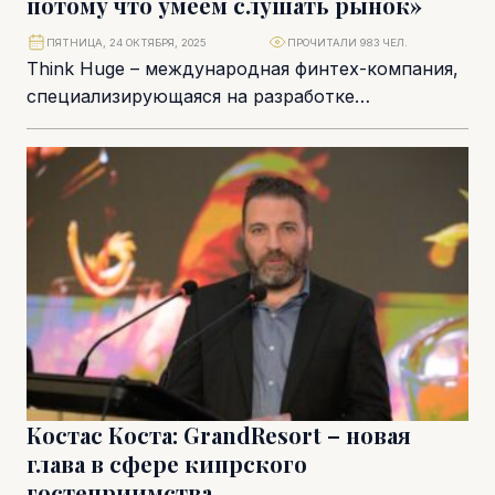
потому что умеем слушать рынок»
ПЯТНИЦА, 24 ОКТЯБРЯ, 2025
ПРОЧИТАЛИ 983 ЧЕЛ.
Think Huge – международная финтех-компания,
специализирующаяся на разработке
технологических решений для брокеров и
трейдинговых платформ. Уже более десяти лет
она...
Костас Коста: GrandResort – новая
глава в сфере кипрского
гостеприимства