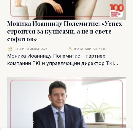
Моника Иоанниду Полемитис: «Успех
строится за кулисами, а не в свете
софитов»
ЧЕТВЕРГ, 3 ИЮЛЯ, 2025
ПРОЧИТАЛИ 1032 ЧЕЛ.
Моника Иоанниду Полемитис – партнер
компании TKI и управляющий директор TKI
EMEA. В каждый проект она привносит
интеллект, тепло и...