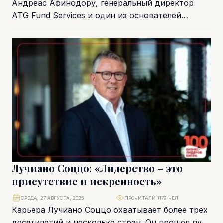
Андреас Афинодору, генеральный директор
ATG Fund Services и один из основателей
Кипрской ассоциации инвестиционных фондов
(CIFA), сыграл ключевую роль в...
Лучиано Соццо: «Лидерство – это
присутствие и искренность»
СРЕДА, 27 АВГУСТА, 2025
ПРОЧИТАЛИ 1179 ЧЕЛ.
Карьера Лучиано Соццо охватывает более трех
десятилетий и несколько стран. Он прошел путь