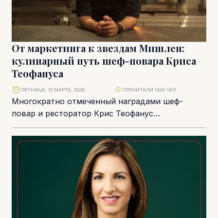
От маркетинга к звездам Мишлен:
кулинарный путь шеф-повара Криса
Теофануса
ПЯТНИЦА, 13 МАРТА, 2026
ПРОЧИТАЛИ 1420 ЧЕЛ.
Многократно отмеченный наградами шеф-
повар и ресторатор Крис Теофанус
стремительно меняет гастрономическую
культуру Лимассола благодаря своей
креативности, страсти и стремлению к...