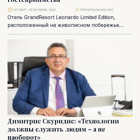
ЧЕТВЕРГ, 23 ОКТЯБРЯ, 2025
ПРОЧИТАЛИ 920 ЧЕЛ.
Отель GrandResort Leonardo Limited Edition,
расположенный на живописном побережье
Лимассола, сегодня является символом
роскоши и безупречного сервиса. Недавно он
пережил...
Димитрис Скуридис: «Технологии
должны служить людям – а не
наоборот»