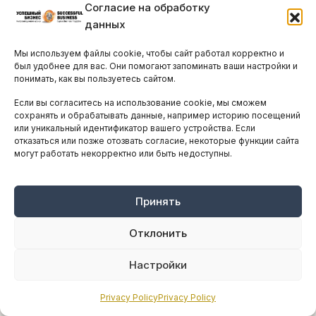
Согласие на обработку
данных
Симеон Кассианидис: «Главная задача
Мы используем файлы cookie, чтобы сайт работал корректно и
предпринимателя – оставить после
был удобнее для вас. Они помогают запоминать ваши настройки и
понимать, как вы пользуетесь сайтом.
себя наследие возможностей»
Если вы согласитесь на использование cookie, мы сможем
СРЕДА, 2 ИЮЛЯ, 2025
ПРОЧИТАЛИ 851 ЧЕЛ.
сохранять и обрабатывать данные, например историю посещений
Доктор Симеон Кассианидис, председатель
или уникальный идентификатор вашего устройства. Если
отказаться или позже отозвать согласие, некоторые функции сайта
правления и генеральный директор Hyperion
могут работать некорректно или быть недоступны.
Systems Engineering, уже более трёх десятилетий
находится в авангарде глобальных инноваций...
Принять
Отклонить
Настройки
Privacy Policy
Privacy Policy