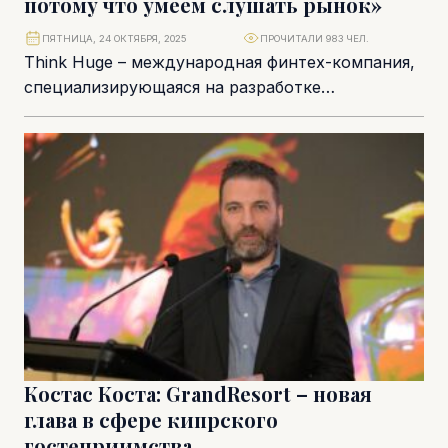
потому что умеем слушать рынок»
ПЯТНИЦА, 24 ОКТЯБРЯ, 2025
ПРОЧИТАЛИ 983 ЧЕЛ.
Think Huge – международная финтех-компания,
специализирующаяся на разработке
технологических решений для брокеров и
трейдинговых платформ. Уже более десяти лет
она...
Костас Коста: GrandResort – новая
глава в сфере кипрского
гостеприимства