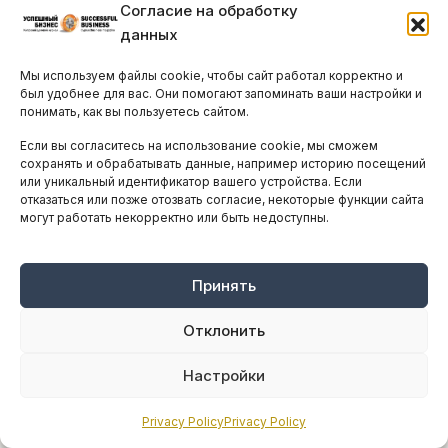
Согласие на обработку
данных
Симеон Кассианидис: «Главная задача
Мы используем файлы cookie, чтобы сайт работал корректно и
предпринимателя – оставить после
был удобнее для вас. Они помогают запоминать ваши настройки и
понимать, как вы пользуетесь сайтом.
себя наследие возможностей»
Если вы согласитесь на использование cookie, мы сможем
СРЕДА, 2 ИЮЛЯ, 2025
ПРОЧИТАЛИ 849 ЧЕЛ.
сохранять и обрабатывать данные, например историю посещений
Доктор Симеон Кассианидис, председатель
или уникальный идентификатор вашего устройства. Если
отказаться или позже отозвать согласие, некоторые функции сайта
правления и генеральный директор Hyperion
могут работать некорректно или быть недоступны.
Systems Engineering, уже более трёх десятилетий
находится в авангарде глобальных инноваций...
Принять
Отклонить
Настройки
Privacy Policy
Privacy Policy