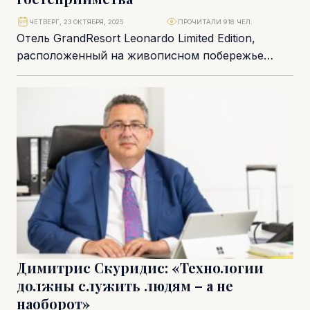
ЧЕТВЕРГ, 23 ОКТЯБРЯ, 2025
ПРОЧИТАЛИ 918 ЧЕЛ.
Отель GrandResort Leonardo Limited Edition,
расположенный на живописном побережье
Лимассола, сегодня является символом
роскоши и безупречного сервиса. Недавно он
пережил...
Димитрис Скуридис: «Технологии
должны служить людям – а не
наоборот»