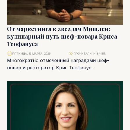
От маркетинга к звездам Мишлен:
кулинарный путь шеф-повара Криса
Теофануса
ПЯТНИЦА, 13 МАРТА, 2026
ПРОЧИТАЛИ 1418 ЧЕЛ.
Многократно отмеченный наградами шеф-
повар и ресторатор Крис Теофанус
стремительно меняет гастрономическую
культуру Лимассола благодаря своей
креативности, страсти и стремлению к...