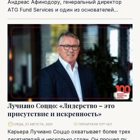
Андреас Афинодору, генеральный директор
ATG Fund Services и один из основателей
Кипрской ассоциации инвестиционных фондов
(CIFA), сыграл ключевую роль в...
Лучиано Соццо: «Лидерство – это
присутствие и искренность»
СРЕДА, 27 АВГУСТА, 2025
ПРОЧИТАЛИ 1177 ЧЕЛ.
Карьера Лучиано Соццо охватывает более трех
десятилетий и несколько стран. Он прошел путь