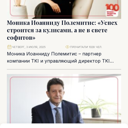
Моника Иоанниду Полемитис: «Успех
строится за кулисами, а не в свете
софитов»
ЧЕТВЕРГ, 3 ИЮЛЯ, 2025
ПРОЧИТАЛИ 1028 ЧЕЛ.
Моника Иоанниду Полемитис – партнер
компании TKI и управляющий директор TKI
EMEA. В каждый проект она привносит
интеллект, тепло и...