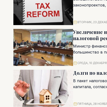
законопроектов,
преобразование п
ВТОРНИК, 23 ДЕКАБ
Увеличение н
налоговой р
Министр финансо
большинство в п
налоговой рефор
СРЕДА, 10 ДЕКАБРЯ,
Долги по нал
В пакет налогов
капитала, согла
передаче права...
ПЯТНИЦА, 28 НОЯБР