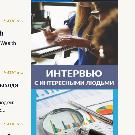
ЧИТАТЬ →
й
 Wealth
ЧИТАТЬ →
выходя
людей:
х
ЧИТАТЬ →