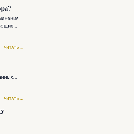
ора?
менения
ющие...
ЧИТАТЬ →
анных
ЧИТАТЬ →
ду