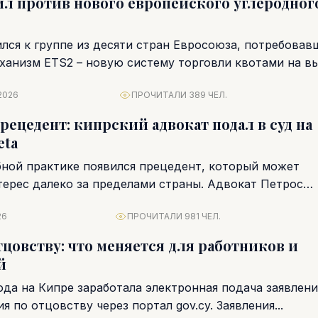
л против нового европейского углеродног
лся к группе из десяти стран Евросоюза, потребовав
ханизм ETS2 – новую систему торговли квотами на в
2026
ПРОЧИТАЛИ 389 ЧЕЛ.
ецедент: кипрский адвокат подал в суд на
eta
бной практике появился прецедент, который может
терес далеко за пределами страны. Адвокат Петрос
л иск против...
26
ПРОЧИТАЛИ 981 ЧЕЛ.
тцовству: что меняется для работников и
й
ода на Кипре заработала электронная подача заявлени
я по отцовству через портал gov.cy. Заявления...