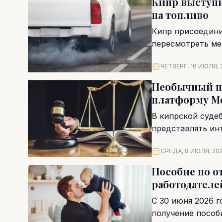
Кипр выступи
на топливо
Кипр присоедини
пересмотреть ме
для...
ЧЕТВЕРГ, 16 ИЮЛЯ, 
Необычный пр
платформу M
В кипрской суде
представлять ин
Пападопулос пода
СРЕДА, 8 ИЮЛЯ, 20
Пособие по о
работодателе
С 30 июня 2026 г
получение пособи