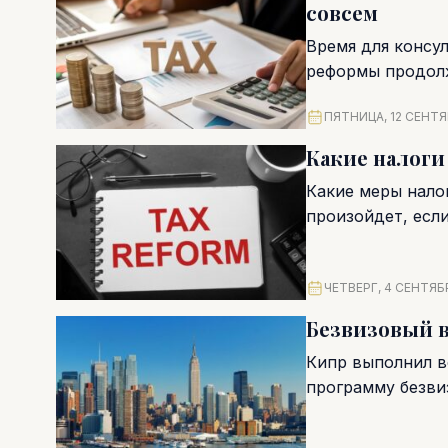
совсем
Время для консул
реформы продол
поправки к шести
ПЯТНИЦА, 12 СЕНТЯ
Какие налоги 
Какие меры нало
произойдет, есл
присутствуют...
ЧЕТВЕРГ, 4 СЕНТЯБР
Безвизовый в
Кипр выполнил в
программу безви