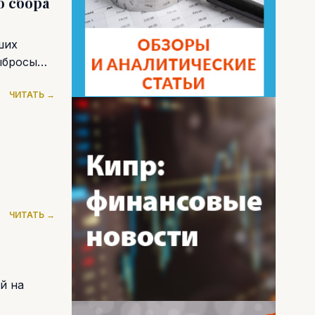
о сбора
ших
ыбросы
ЧИТАТЬ →
ЧИТАТЬ →
й на