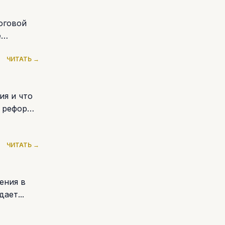
логовой
е
ЧИТАТЬ →
ия и что
х реформ
ЧИТАТЬ →
ения в
ает...