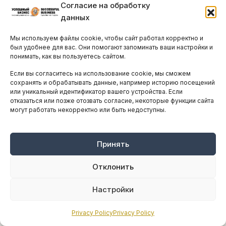
Согласие на обработку
Что сдерживает инвестиции
данных
кипрских компаний
Мы используем файлы cookie, чтобы сайт работал корректно и
был удобнее для вас. Они помогают запоминать ваши настройки и
ПОНЕДЕЛЬНИК, 15 ДЕКАБРЯ, 2025
ПРОЧИТАЛИ 700 ЧЕЛ.
понимать, как вы пользуетесь сайтом.
Обзор Европейского инвестиционного банка
показывает, что кипрские компании активно
Если вы согласитесь на использование cookie, мы сможем
сохранять и обрабатывать данные, например историю посещений
инвестируют, однако им препятствуют
или уникальный идентификатор вашего устройства. Если
некоторые барьеры. Помимо того, что
отказаться или позже отозвать согласие, некоторые функции сайта
компании становятся...
могут работать некорректно или быть недоступны.
Принять
Отклонить
Настройки
Privacy Policy
Privacy Policy