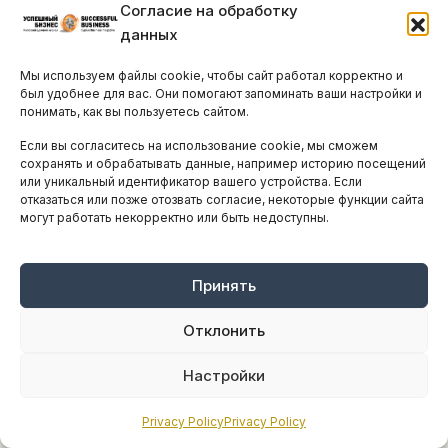
Согласие на обработку
данных
Мы используем файлы cookie, чтобы сайт работал корректно и
был удобнее для вас. Они помогают запоминать ваши настройки и
Chateau Punin высаживает
понимать, как вы пользуетесь сайтом.
легендарный сорт винограда пино
Если вы согласитесь на использование cookie, мы сможем
нуар
сохранять и обрабатывать данные, например историю посещений
или уникальный идентификатор вашего устройства. Если
ПЯТНИЦА, 6 МАРТА, 2026
ПРОЧИТАЛИ 496 ЧЕЛ.
отказаться или позже отозвать согласие, некоторые функции сайта
В живописных окрестностях Пареклисии
могут работать некорректно или быть недоступны.
состоялось знаковое событие, призванное
перевернуть представление о кипрском
Принять
виноделии. В новом Chateau Punin прошла
торжественная высадка...
Отклонить
Настройки
Privacy Policy
Privacy Policy